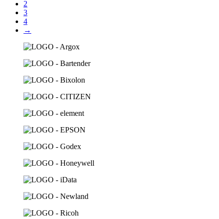
2
3
4
→