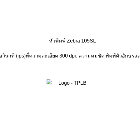
ิ้วต่อวินาที (ips)ที่ความละเอียด 300 dpi. ความคมชัด พิมพ์ตัวอักษ