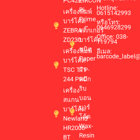
PC42E-T
ZIRCON
Hotline:
Pi-
เครื่องพิมพ์
0615142993
Prime
บาร์โค้ด
หรือโทร:
0646928299
ZEBRA
สติ๊กเกอร์
Office: 038-
ZD230
บาร์โค้ด
119794
ชนิด
เครื่องพิมพ์
อีเมล:
barcode_label
Paper
บาร์โค้ด
TSC TTP-
ผ้า
244 PRO
หมึก
ริบ
เครื่อง
บอน
สแกน
บาร์
บาร์โค้ด
โค้ด
Newland
Wax-
HR2000-
Resin
BT