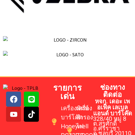
รายการ
ช่องทาง
ติดต่อ
เด่น
หจก. เดอะ เพ
อเฟ็ค เลเบล
เครื่องพิมพ์
เครื่อง
แอนด์ บาร์โค๊ด
บาร์โค้ด
สำรอง
328/40 หมู่ 8
ต.สุรศักดิ์
Honeywell
ไฟ
อ.ศรีราชา
จ.ชลบุรี 20110