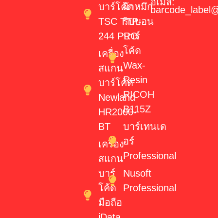
อีเมล:
บาร์โค้ด
ผ้าหมึก
barcode_label
TSC TTP-
ริบบอน
244 PRO
บาร์
โค้ด
เครื่อง
Wax-
สแกน
Resin
บาร์โค้ด
RICOH
Newland
B115Z
HR2000-
BT
บาร์เทนเด
อร์
เครื่อง
Professional
สแกน
บาร์
Nusoft
โค้ด
Professional
มือถือ
iData