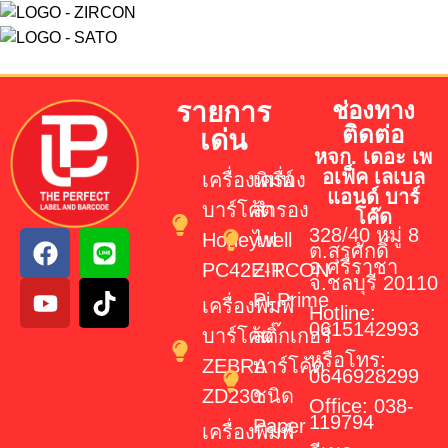
รายการ
ช่องทาง
ติดต่อ
เด่น
หจก. เดอะ เพ
อเฟ็ค เลเบล
เครื่องพิมพ์
เครื่อง
แอนด์ บาร์
บาร์โค้ด
สำรอง
โค๊ด
328/40 หมู่ 8
Honeywell
ไฟ
ต.สุรศักดิ์
อ.ศรีราชา
PC42E-T
ZIRCON
จ.ชลบุรี 20110
Pi-Prime
เครื่องพิมพ์
Hotline:
0615142993
บาร์โค้ด
สติ๊กเกอร์
หรือโทร:
ZEBRA
บาร์โค้ด
0646928299
ZD230
ชนิด
Office: 038-
119794
Paper
เครื่องพิมพ์