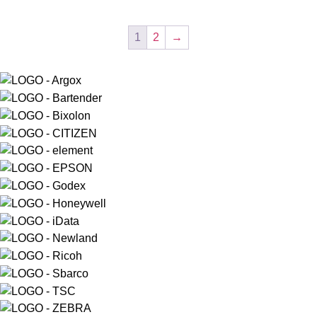
1
2
→