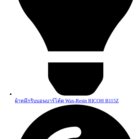
ผ้าหมึกริบบอนบาร์โค้ด Wax-Resin RICOH B115Z