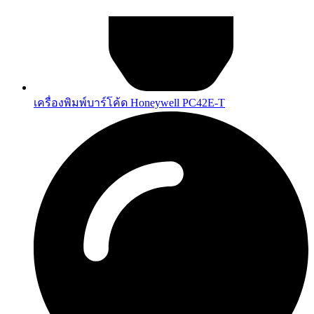
เครื่องพิมพ์บาร์โค้ด Honeywell PC42E-T