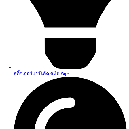
สติ๊กเกอร์บาร์โค้ด ชนิด Paper