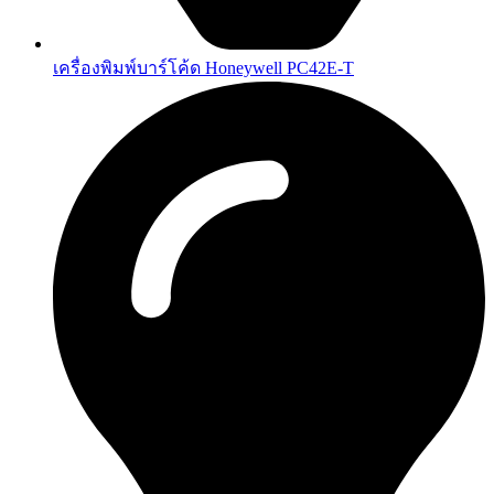
เครื่องพิมพ์บาร์โค้ด Honeywell PC42E-T