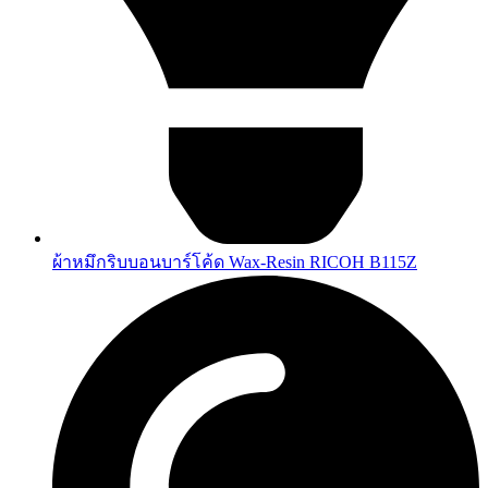
ผ้าหมึกริบบอนบาร์โค้ด Wax-Resin RICOH B115Z