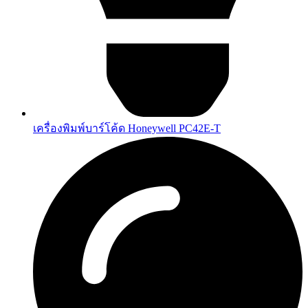
เครื่องพิมพ์บาร์โค้ด Honeywell PC42E-T