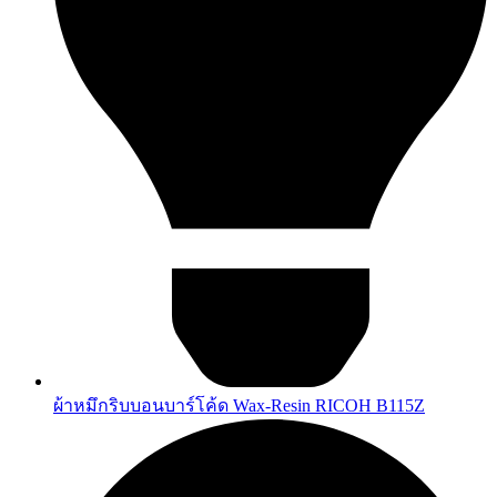
ผ้าหมึกริบบอนบาร์โค้ด Wax-Resin RICOH B115Z