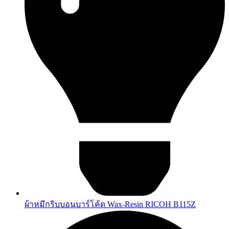
ผ้าหมึกริบบอนบาร์โค้ด Wax-Resin RICOH B115Z