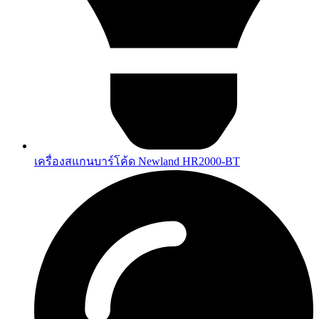
เครื่องสแกนบาร์โค้ด Newland HR2000-BT