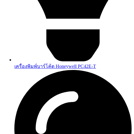
เครื่องพิมพ์บาร์โค้ด Honeywell PC42E-T