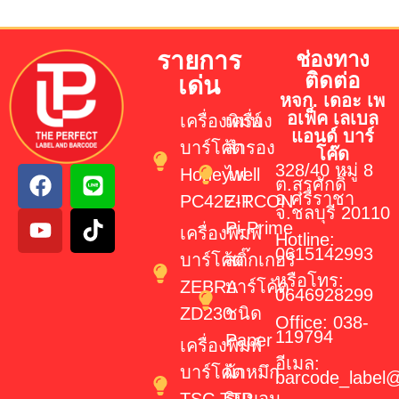
รายการ
ช่องทาง
ติดต่อ
เด่น
หจก. เดอะ เพ
อเฟ็ค เลเบล
เครื่องพิมพ์
เครื่อง
แอนด์ บาร์
บาร์โค้ด
สำรอง
โค๊ด
328/40 หมู่ 8
Honeywell
ไฟ
ต.สุรศักดิ์
อ.ศรีราชา
PC42E-T
ZIRCON
จ.ชลบุรี 20110
Pi-Prime
เครื่องพิมพ์
Hotline:
0615142993
บาร์โค้ด
สติ๊กเกอร์
หรือโทร:
ZEBRA
บาร์โค้ด
0646928299
ZD230
ชนิด
Office: 038-
119794
Paper
เครื่องพิมพ์
อีเมล:
บาร์โค้ด
ผ้าหมึก
barcode_label
TSC TTP-
ริบบอน