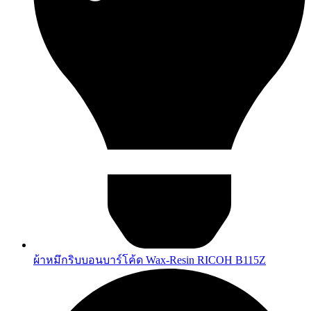
ผ้าหมึกริบบอนบาร์โค้ด Wax-Resin RICOH B115Z