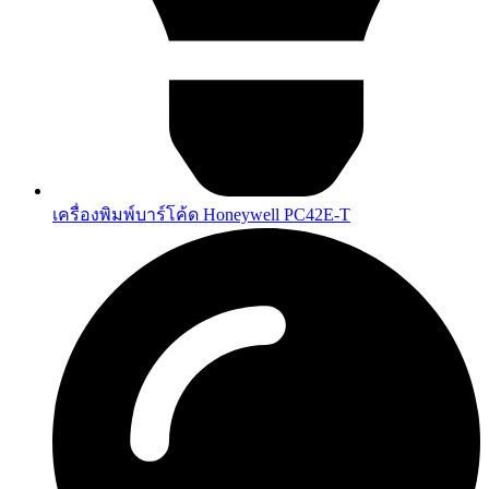
เครื่องพิมพ์บาร์โค้ด Honeywell PC42E-T