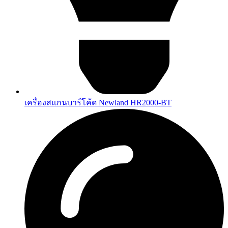
เครื่องสแกนบาร์โค้ด Newland HR2000-BT