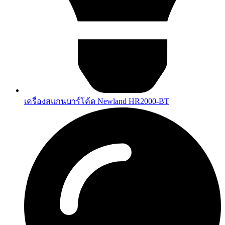
เครื่องสแกนบาร์โค้ด Newland HR2000-BT