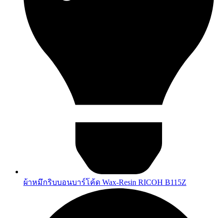
ผ้าหมึกริบบอนบาร์โค้ด Wax-Resin RICOH B115Z