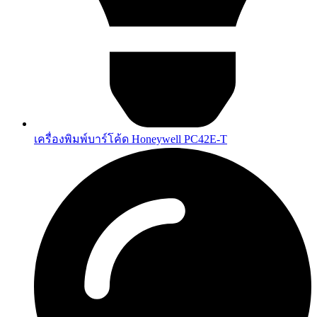
เครื่องพิมพ์บาร์โค้ด Honeywell PC42E-T