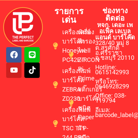
รายการ
ช่องทาง
ติดต่อ
เด่น
หจก. เดอะ เพ
อเฟ็ค เลเบล
เครื่องพิมพ์
เครื่อง
แอนด์ บาร์โค๊ด
บาร์โค้ด
สำรอง
328/40 หมู่ 8
ต.สุรศักดิ์
Honeywell
ไฟ
อ.ศรีราชา
จ.ชลบุรี 20110
PC42E-T
ZIRCON
Hotline:
Pi-
เครื่องพิมพ์
0615142993
Prime
บาร์โค้ด
หรือโทร:
0646928299
ZEBRA
สติ๊กเกอร์
Office: 038-
ZD230
บาร์โค้ด
119794
ชนิด
เครื่องพิมพ์
อีเมล:
barcode_label
Paper
บาร์โค้ด
TSC TTP-
ผ้า
244 PRO
หมึก