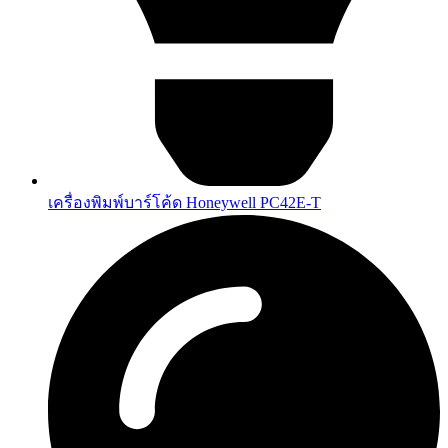
เครื่องพิมพ์บาร์โค้ด Honeywell PC42E-T